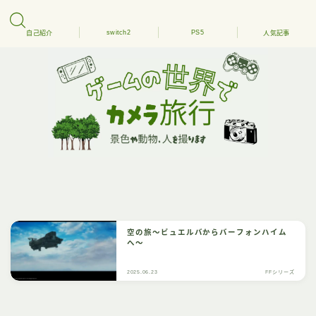
switch2
PS5
自己紹介
人気記事
空の旅～ビュエルバからバーフォンハイム
へ～
2025.06.23
FFシリーズ