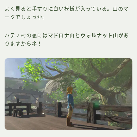
よく見ると手すりに白い模様が入っている。山のマ
ークでしょうか。
ハテノ村の裏には
マドロナ山
と
ウォルナット山
があ
りますからネ！