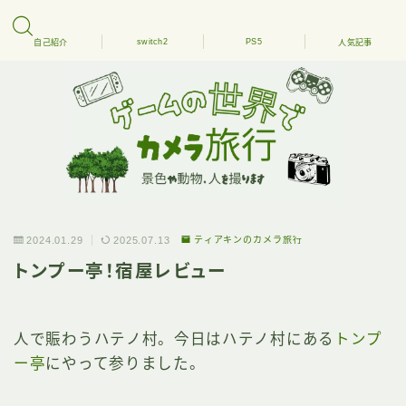
switch2
PS5
自己紹介
人気記事
2024.01.29
2025.07.13
ティアキンのカメラ旅行
トンプー亭！宿屋レビュー
人で賑わうハテノ村。今日はハテノ村にある
トンプ
ー亭
にやって参りました。