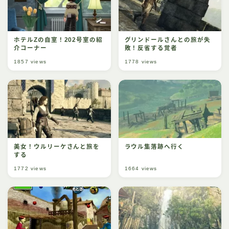
ホテルZの自室！202号室の紹
グリンドールさんとの旅が失
介コーナー
敗！反省する覚者
1857
views
1778
views
美女！ウルリーケさんと旅を
ラウル集落跡へ行く
する
1772
views
1664
views