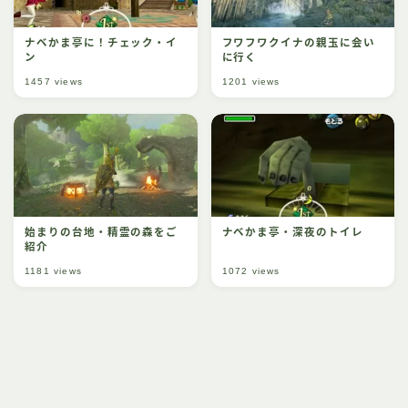
ナベかま亭に！チェック・イ
フワフワクイナの親玉に会い
ン
に行く
1457
views
1201
views
始まりの台地・精霊の森をご
ナベかま亭・深夜のトイレ
紹介
1181
views
1072
views