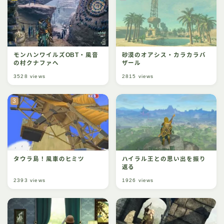
モンハンワイルズOBT・風音
砂漠のオアシス・カラカラバ
の村クナファへ
ザール
3528
views
2815
views
タウラ島！風車のヒミツ
ハイラル王との思い出を振り
返る
2393
views
1926
views