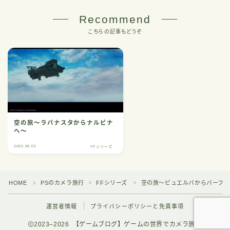
Recommend
こちらの記事もどうぞ
空の旅～ラバナスタからナルビナ
へ～
2025.06.02
FFシリーズ
HOME
PSのカメラ旅行
FFシリーズ
空の旅～ビュエルバからバーフォ
＞
＞
＞
運営者情報
プライバシーポリシーと免責事項
2023–2026 【ゲームブログ】ゲームの世界でカメラ旅行