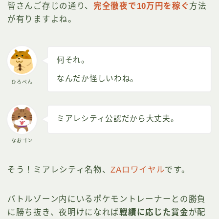
皆さんご存じの通り、
完全徹夜で10万円を稼ぐ
方法
が有りますよね。
何それ。
なんだか怪しいわね。
ひろぺん
ミアレシティ公認だから大丈夫。
なおゴン
そう！ミアレシティ名物、
ZAロワイヤル
です。
バトルゾーン内にいるポケモントレーナーとの勝負
に勝ち抜き、夜明けになれば
戦績に応じた賞金
が配