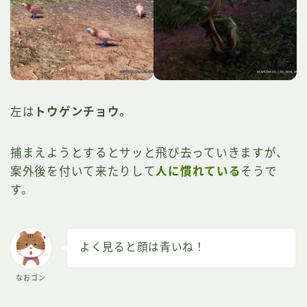
左は
トウゲンチョウ
。
捕まえようとするとサッと飛び去っていきますが、
案外後を付いて来たりして
人に慣れている
そうで
す。
よく見ると顔は青いね！
なおゴン