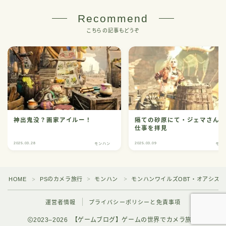
Recommend
こちらの記事もどうぞ
神出鬼没？画家アイルー！
隔ての砂原にて・ジェマさん
仕事を拝見
2025.03.28
2025.03.09
モンハン
モン
HOME
PSのカメラ旅行
モンハン
モンハンワイルズOBT・オアシス
＞
＞
＞
運営者情報
プライバシーポリシーと免責事項
2023–2026 【ゲームブログ】ゲームの世界でカメラ旅行