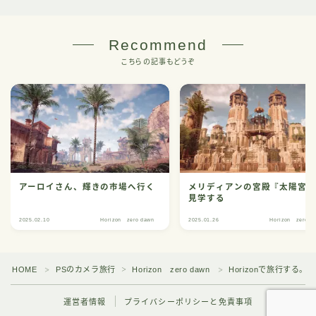
Recommend
こちらの記事もどうぞ
アーロイさん、輝きの市場へ行く
メリディアンの宮殿『太陽宮
見学する
2025.02.10
Horizon zero dawn
2025.01.26
Horizon zero d
HOME
PSのカメラ旅行
Horizon zero dawn
Horizonで旅行する
＞
＞
＞
運営者情報
プライバシーポリシーと免責事項