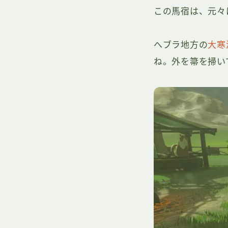
この馬宿は、元々
へブラ地方の
大寒
ね。外を箒を掃い