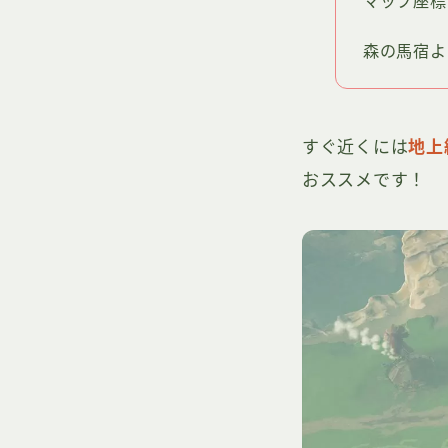
マップ座標（
森の馬宿よ
すぐ近くには
地上
おススメです！