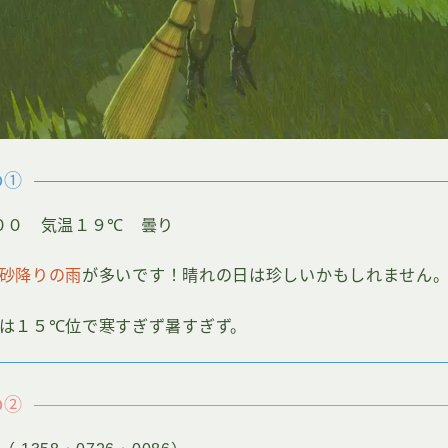
O①
００ 気温１９℃ 曇り
砂降りの雨
が多いです！晴れの日は珍しいかもしれません
は１５℃位で寒すぎず暑すぎず。
O②