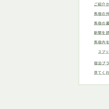
ご紹介
馬宿の
馬宿の
新聞を
馬宿内
スプ
宿泊プ
見てく