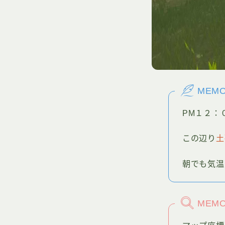
MEM
PM１２：
この辺り
土
朝でも気温
MEM