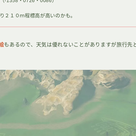
-1358・0726・0086）
り２１０ｍ程標高が高いのかも。
絵
もあるので、天気は優れないことがありますが旅行先