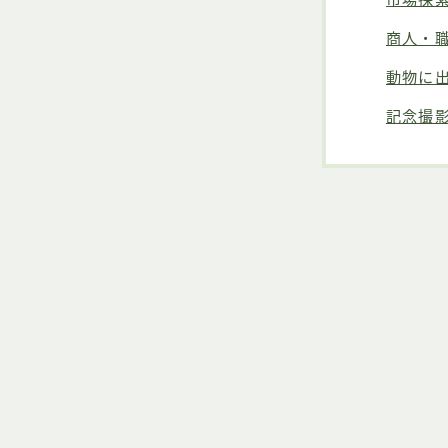
商人・
動物に
記念撮