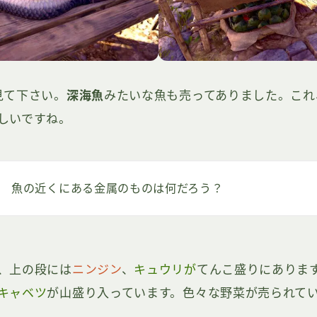
見て下さい。
深海魚
みたいな魚も売ってありました。これ
しいですね。
魚の近くにある金属のものは何だろう？
、上の段には
ニンジン
、
キュウリが
てんこ盛りにありま
キャベツ
が山盛り入っています。色々な野菜が売られて