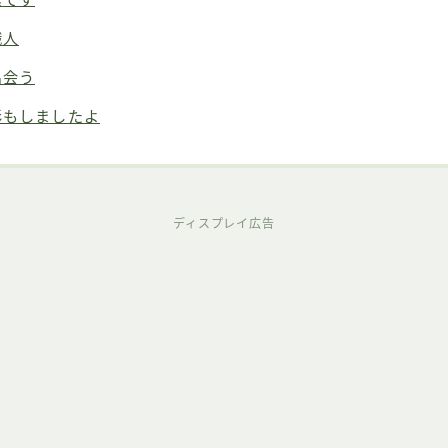
職人
出会う
影もしましたよ
ディスプレイ広告