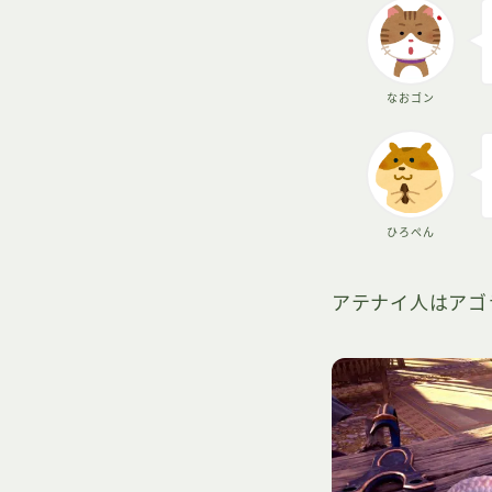
なおゴン
ひろぺん
アテナイ人はアゴ