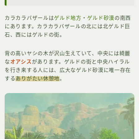
カラカラバザールは
ゲルド地方
・
ゲルド砂漠
の南西
にあります。カラカラバザールの北には北ゲルド巨
石、西にはゲルドの街。
背の高いヤシの木が沢山生えていて、中央には綺麗
な
オアシス
があります。ゲルドの街と中央ハイラル
を行き来する人には、広大なゲルド砂漠に唯一存在
する
ありがたい休憩地
。