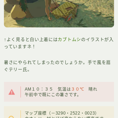
↑よく見ると白い上着には
カブトムシ
のイラストが入
っていますネ！
暑さにやられてしまったのでしょうか。手で風を扇
ぐテリー氏。
AM１０：３５ 気温は
３０℃
晴れ
午前中で既にこの暑さです。
マップ座標（－3290・2522・0023）