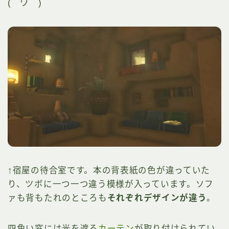
(￣ワ￣)
↑宿屋の待合室です。本の背表紙の色が違っていた
り、ツボに一つ一つ違う模様が入っています。ソフ
ァも背もたれのところも
それぞれデザインが違う
。
四角い窓には光を遮る
カーテン
が取り付けられてい