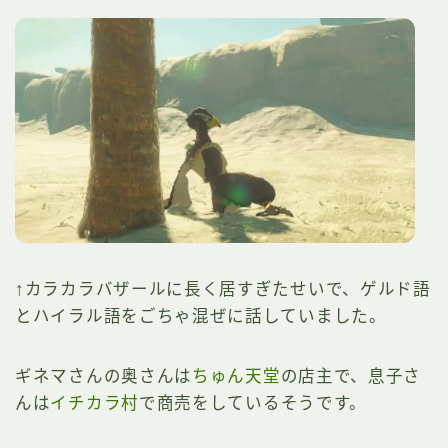
↑カラカラバザールに長く居すぎたせいで、ゲルド語
とハイラル語をごちゃ混ぜに話していました。
ギネマさんの奥さんは
ちゅん天堂
の店主で、息子さ
んは
イチカラ村
で商売をしているそうです。