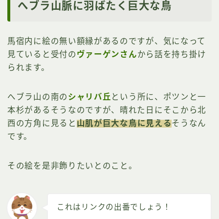
へブラ山脈に羽ばたく巨大な鳥
馬宿内に絵の無い額縁があるのですが、気になって
見ていると受付の
ヴァーゲンさん
から話を持ち掛け
られます。
へブラ山の南の
シャリバ丘
という所に、ポツンと一
本杉があるそうなのですが、晴れた日にそこから北
西の方角に見ると
山肌が巨大な鳥に見える
そうなん
です。
その絵を是非飾りたいとのこと。
これはリンクの出番でしょう！