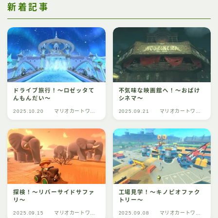
新着記事
ドライブ旅行！～ロゼッタて
不気味な映画館へ！～おばけ
んもんだい～
シネマ～
2025.10.20
マリオカートワー
2025.09.21
マリオカートワー
ルド
ルド
探検！～リバーサイドサファ
工場見学！～キノピオファク
リ～
トリー～
2025.09.15
マリオカートワー
2025.09.08
マリオカートワー