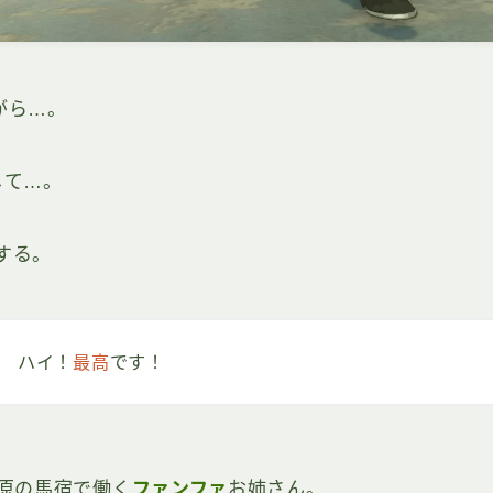
がら…。
じて…。
する。
ハイ！
最高
です！
原の馬宿で働く
ファンファ
お姉さん。