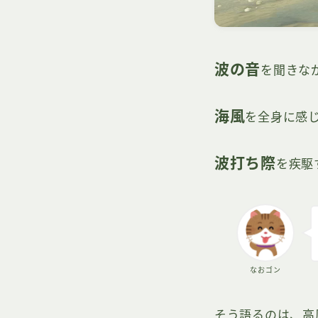
波の音
を聞きな
海風
を全身に感
波打ち際
を疾駆
なおゴン
そう語るのは、高