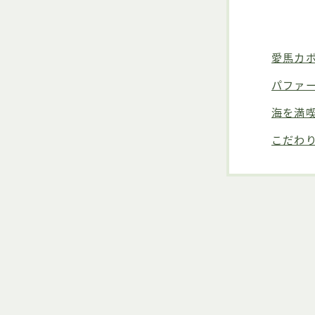
愛馬カ
パファ
海を満
こだわ