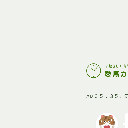
早起きして出
愛馬カ
AM０５：３５、