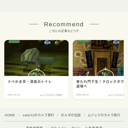
Recommend
こちらの記事もどうぞ
ナベかま亭・深夜のトイレ
来たれ門下生！クロックタウ
道場へ
2024.10.25
2025.09.23
ムジュラのカメラ旅行
ムジュラのカメラ
HOME
switch2のカメラ旅行
ゼルダの伝説
ムジュラのカメラ旅行
＞
＞
＞
＞