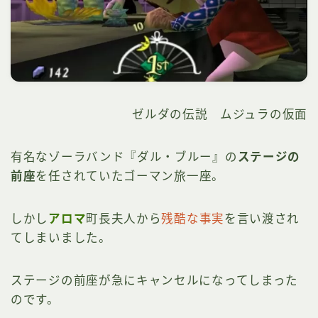
ゼルダの伝説 ムジュラの仮面
有名なゾーラバンド『ダル・ブルー』の
ステージの
前座
を任されていたゴーマン旅一座。
しかし
アロマ
町長夫人から
残酷な事実
を言い渡され
てしまいました。
ステージの前座が急にキャンセルになってしまった
のです。