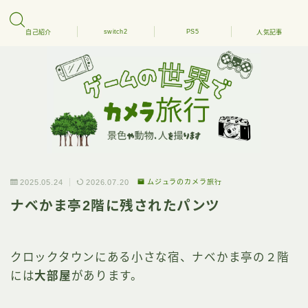
switch2
PS5
自己紹介
人気記事
2025.05.24
2026.07.20
ムジュラのカメラ旅行
ナベかま亭2階に残されたパンツ
クロックタウンにある小さな宿、ナベかま亭の２階
には
大部屋
があります。