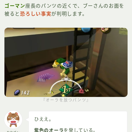
ゴーマン
座長のパンツの近くで、ブーさんのお面を
被ると
恐ろしい事実
が判明します。
『オーラを放つパンツ』
ひええ。
紫色のオーラ
を発している。