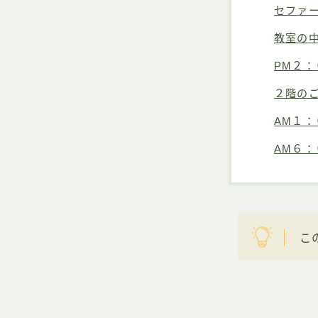
セファ
教室の
PM２
２階の
AM１：
AM６：
こ