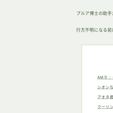
プルア博士の助手
行方不明になる前
AM９
シオン
アオタ
クーリ