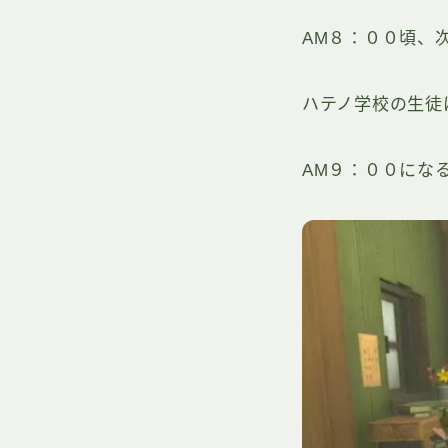
AM８：００頃、
ハテノ学校の生徒
AM９：００にな