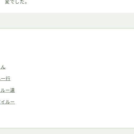
変でした。
さん
ん一行
イルー達
アイルー