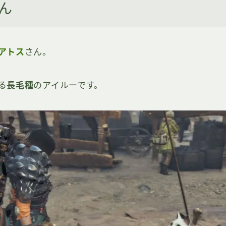
ん
アトス
さん。
る
長毛種
のアイルーです。