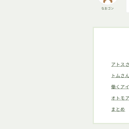
なおゴン
アトス
トムさ
働くア
オトモ
まとめ