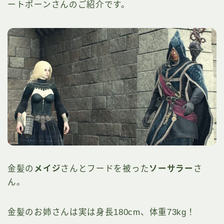
ートポーンさんのご紹介です。
金髪の
メイジ
さんとフードを被った
ソーサラー
さ
ん。
金髪のお姉さんは実は身長180cm、体重73kg！