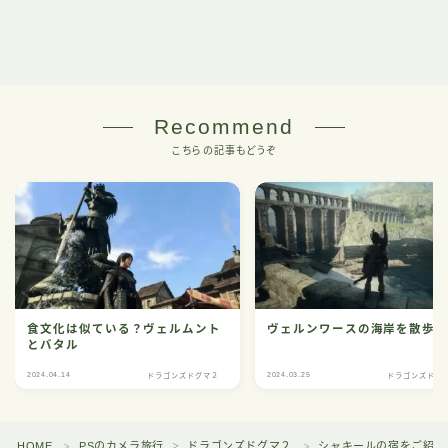
Recommend
こちらの記事もどうぞ
食文化は似ている？ヴェルムント
ヴェルンワースの海岸を散歩
とバタル
2024.04.14
2024.03.25
ドラゴンズドグマ２
ドラゴンズドグ
HOME
PSのカメラ旅行
ドラゴンズドグマ２
シャキールの宿をご紹介
＞
＞
＞