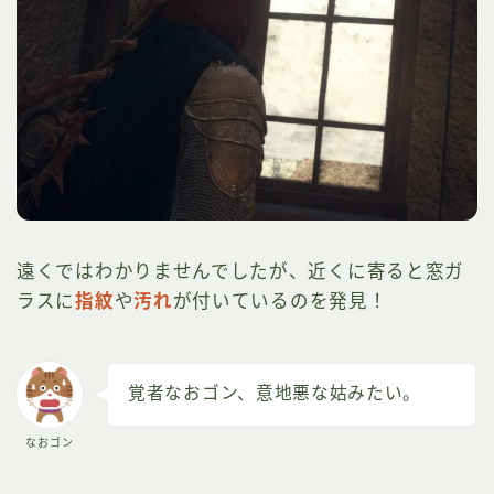
遠くではわかりませんでしたが、近くに寄ると窓ガ
ラスに
指紋
や
汚れ
が付いているのを発見！
覚者なおゴン、意地悪な姑みたい。
なおゴン