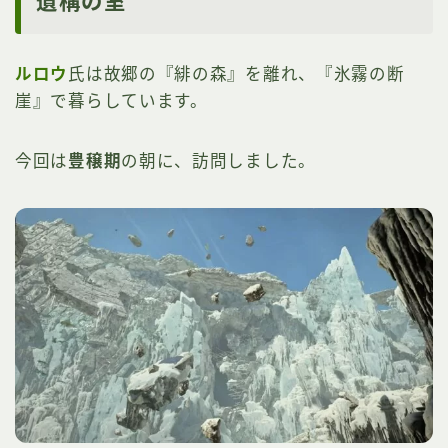
遺構の室
ルロウ
氏は故郷の『緋の森』を離れ、『氷霧の断
崖』で暮らしています。
今回は
豊穣期
の朝に、訪問しました。