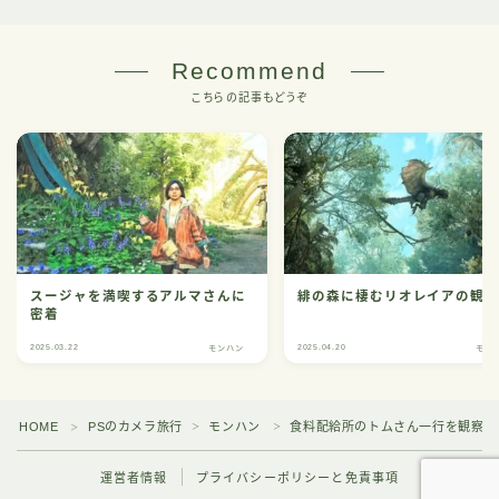
Recommend
こちらの記事もどうぞ
スージャを満喫するアルマさんに
緋の森に棲むリオレイアの観
密着
2025.03.22
2025.04.20
モンハン
モン
HOME
PSのカメラ旅行
モンハン
食料配給所のトムさん一行を観察す
＞
＞
＞
運営者情報
プライバシーポリシーと免責事項