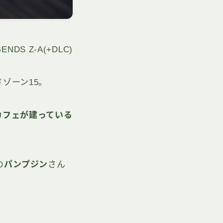
GENDS Z-A(+DLC)
ゾーン15。
カフェが建っている
の
パンプジン
さん