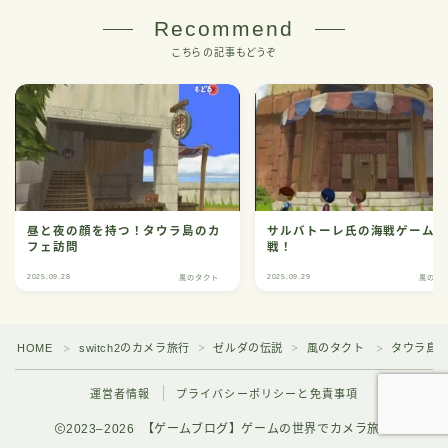
Recommend
こちらの記事もどうぞ
昼と夜の顔を持つ！タウラ島のカ
サルバトーレ氏の海戦ゲーム
フェ訪問
戦！
2025.09.28
2025.09.29
風のタクト
風のタ
HOME
switch2のカメラ旅行
ゼルダの伝説
風のタクト
タウラ島
＞
＞
＞
＞
運営者情報
プライバシーポリシーと免責事項
2023–2026 【ゲームブログ】ゲームの世界でカメラ旅行