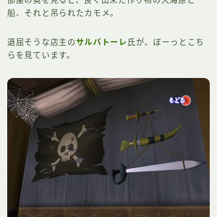
部屋の奥を見ると、良く出来た作り物の大海原と
船、それと吊られたカモメ。
退屈そうな店主の
サルバトーレ
氏が、ぼーっとこち
らを見ています。