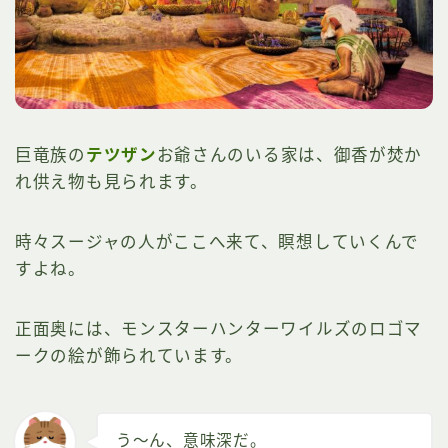
巨竜族の
テツザン
お爺さんのいる家は、御香が焚か
れ供え物も見られます。
時々スージャの人がここへ来て、瞑想していくんで
すよね。
正面奥には、モンスターハンターワイルズのロゴマ
ークの絵が飾られています。
う～ん、意味深だ。