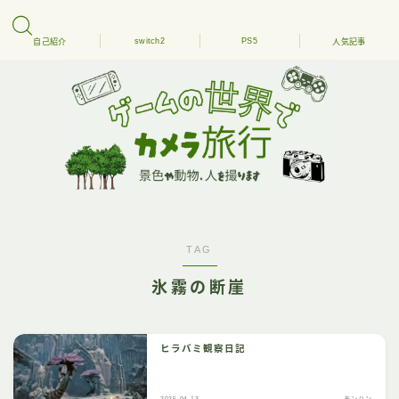
switch2
PS5
自己紹介
人気記事
TAG
氷霧の断崖
ヒラバミ観察日記
2025.04.13
モンハン