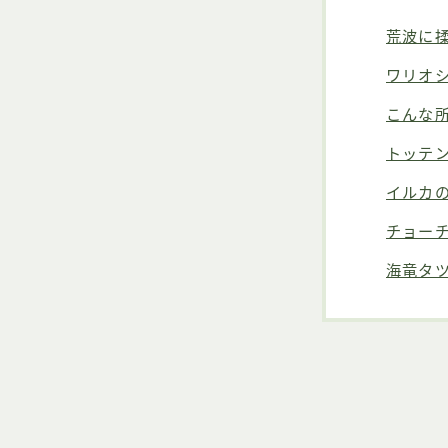
荒波に
ワリオ
こんな
トッテ
イルカ
チョー
海竜タ