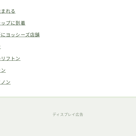
揉まれる
シップに到着
所にヨッシーズ店舗
ン
のリフトン
チン
ツノン
ディスプレイ広告